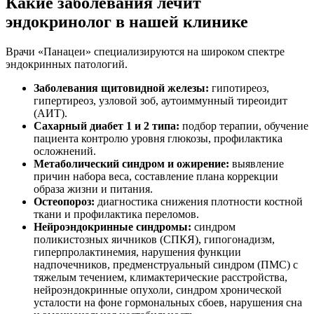
Какие заболевания лечит
эндокринолог в нашей клинике
Врачи «Панацеи» специализируются на широком спектре
эндокринных патологий.
Заболевания щитовидной железы:
гипотиреоз,
гипертиреоз, узловой зоб, аутоиммунный тиреоидит
(АИТ).
Сахарный диабет 1 и 2 типа:
подбор терапии, обучение
пациента контролю уровня глюкозы, профилактика
осложнений.
Метаболический синдром и ожирение:
выявление
причин набора веса, составление плана коррекции
образа жизни и питания.
Остеопороз:
диагностика снижения плотности костной
ткани и профилактика переломов.
Нейроэндокринные синдромы:
синдром
поликистозных яичников (СПКЯ), гипогонадизм,
гиперпролактинемия, нарушения функции
надпочечников, предменструальный синдром (ПМС) с
тяжелым течением, климактерические расстройства,
нейроэндокринные опухоли, синдром хронической
усталости на фоне гормональных сбоев, нарушения сна