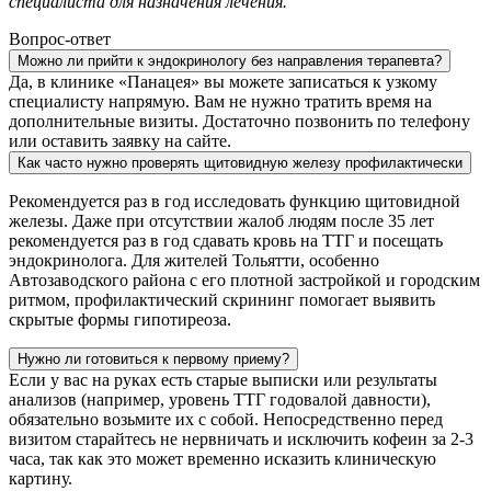
специалиста для назначения лечения.
Вопрос-ответ
Можно ли прийти к эндокринологу без направления терапевта?
Да, в клинике «Панацея» вы можете записаться к узкому
специалисту напрямую. Вам не нужно тратить время на
дополнительные визиты. Достаточно позвонить по телефону
или оставить заявку на сайте.
Как часто нужно проверять щитовидную железу профилактически
Рекомендуется раз в год исследовать функцию щитовидной
железы. Даже при отсутствии жалоб людям после 35 лет
рекомендуется раз в год сдавать кровь на ТТГ и посещать
эндокринолога. Для жителей Тольятти, особенно
Автозаводского района с его плотной застройкой и городским
ритмом, профилактический скрининг помогает выявить
скрытые формы гипотиреоза.
Нужно ли готовиться к первому приему?
Если у вас на руках есть старые выписки или результаты
анализов (например, уровень ТТГ годовалой давности),
обязательно возьмите их с собой. Непосредственно перед
визитом старайтесь не нервничать и исключить кофеин за 2-3
часа, так как это может временно исказить клиническую
картину.